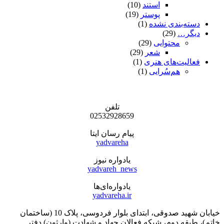
استند
(10)
پوستر
(19)
دسته‌بندی نشده
(1)
دیگر…
(29)
محتوایی
(29)
شعر
(29)
فعالیت‌های هنری
(1)
هم‌سُرایی
(1)
تلفن
02532928659
پیام رسان ایتا
yadvareha
یادواره نیوز
yadvareh_news
یادواره‌ای‌ها
yadvareha.ir
خیابان شهید صدوقی، ابتدای بلوار فردوسی، پلاک 10 (ساختمان
خاتم)، طبقه دوم، شبکه فعالان جهاد و شهادت (وارثون) دفتر