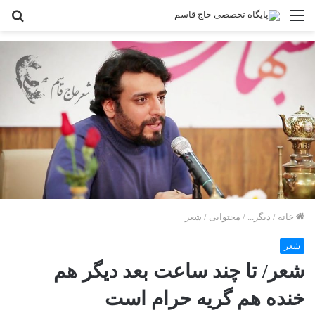
منو
جس
بر
خانه
/
دیگر...
/
محتوایی
/
شعر
شعر
شعر/ تا چند ساعت بعد دیگر هم
خنده هم گریه حرام است