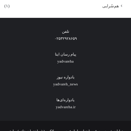
هم‌سُرایی
(۱)
تلفن
۰۲۵۳۲۹۲۸۶۵۹
پیام رسان ایتا
yadvareha
یادواره نیوز
yadvareh_news
یادواره‌ای‌ها
yadvareha.ir